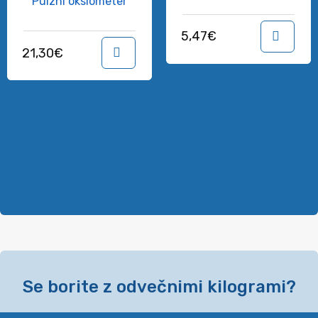
Pulzni oksiometer
5,47
€
21,30
€
V košarico
Se borite z odvečnimi kilogrami?