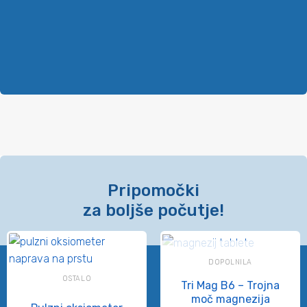
Pripomočki
za boljše počutje!
Ni na zalogi
DOPOLNILA
OSTALO
Tri Mag B6 – Trojna
moč magnezija