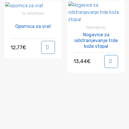
ZA ŠPORTNIKE
Opornica za vrat
PRIPOMOČKI
Nogavice za
odstranjevanje trde
kože stopal
12,77
€
V košarico
13,44
€
V