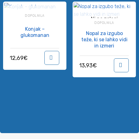
Ni na zalogi
DOPOLNILA
Ni na zalogi
DOPOLNILA
Konjak –
Nopal za izgubo
glukomanan
teže, ki se lahko vidi
in izmeri
12,69
€
V košarico
13,93
€