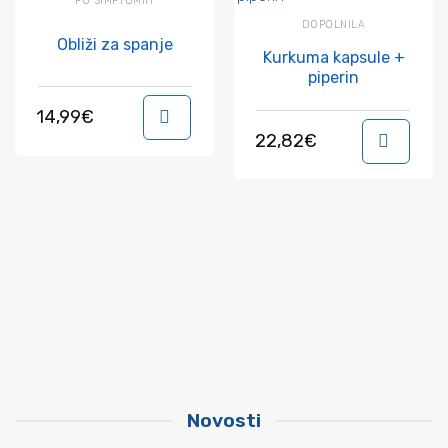
PO SIMPTOMIH
DOPOLNILA
Obliži za spanje
Kurkuma kapsule +
piperin
14,99
€
V košarico
22,82
€
V
Novosti