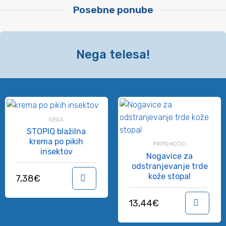
Posebne ponube
Nega telesa!
NEGA
STOPIQ blažilna
krema po pikih
PRIPOMOČKI
insektov
Nogavice za
odstranjevanje trde
kože stopal
7,38
€
V košarico
13,44
€