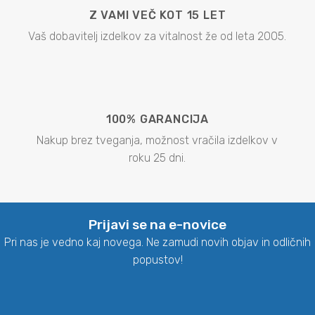
Z VAMI VEČ KOT 15 LET
Vaš dobavitelj izdelkov za vitalnost že od leta 2005.
100% GARANCIJA
Nakup brez tveganja, možnost vračila izdelkov v
roku 25 dni.
Prijavi se na e-novice
Pri nas je vedno kaj novega. Ne zamudi novih objav in odličnih
popustov!