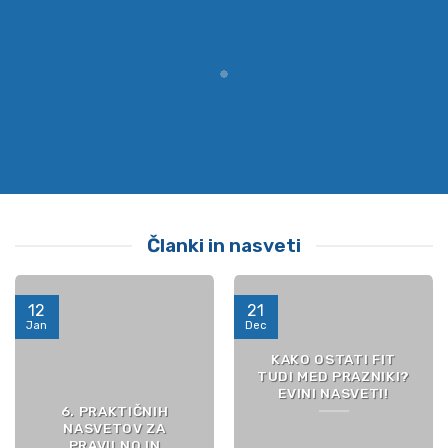
Članki in nasveti
12
21
Jan
Dec
KAKO OSTATI FIT
TUDI MED PRAZNIKI?
EVINI NASVETI!
6. PRAKTIČNIH
NASVETOV ZA
PRAVILNO IN