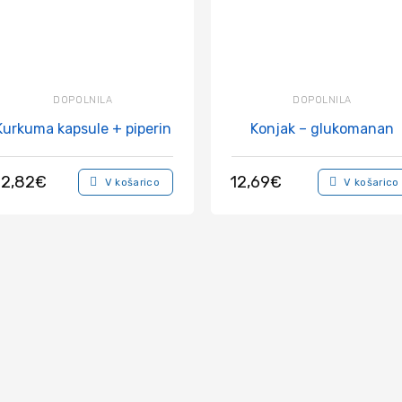
DOPOLNILA
DOPOLNILA
Kurkuma kapsule + piperin
Konjak – glukomanan
2,82
€
12,69
€
V košarico
V košarico