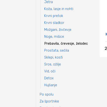
Jetra
Koža, lasje in nohti
Krvni pretok
Krvni sladkor
Možgani, živčevje
Noge, mišice
Prebavila, črevesje, želodec
2
Prostata, sečila
Sklepi, kosti
Srce, ožilje
Vid, oči
Detox
Hujšanje
Po spolu
Za športnike