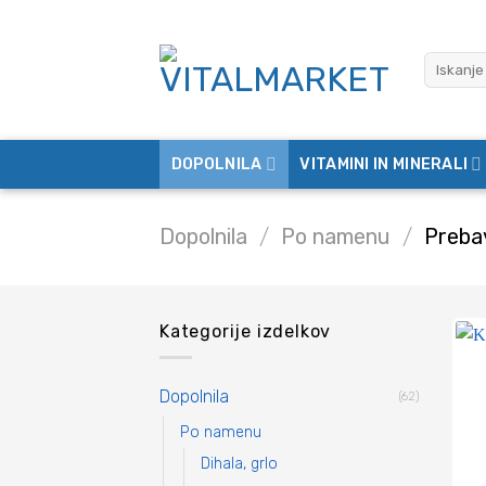
Skoči
na
Išči:
vsebino
DOPOLNILA
VITAMINI IN MINERALI
Dopolnila
/
Po namenu
/
Prebav
Kategorije izdelkov
Dopolnila
(62)
Po namenu
Dihala, grlo