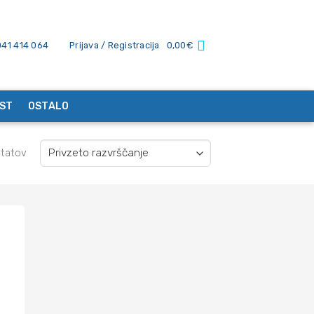
041 414 064
Prijava / Registracija
0,00
€
ST
OSTALO
ltatov