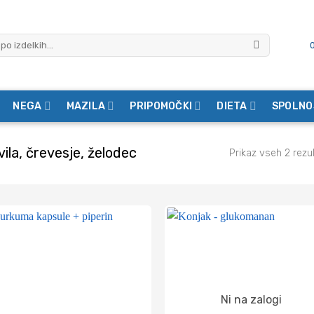
NEGA
MAZILA
PRIPOMOČKI
DIETA
SPOLNO
ila, črevesje, želodec
Prikaz vseh 2 rezu
Ni na zalogi