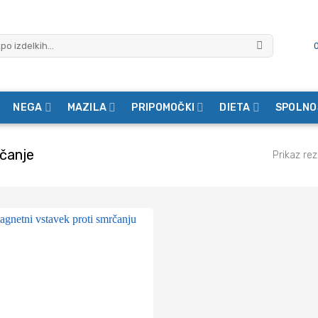
NEGA
MAZILA
PRIPOMOČKI
DIETA
SPOLNO
čanje
Prikaz re