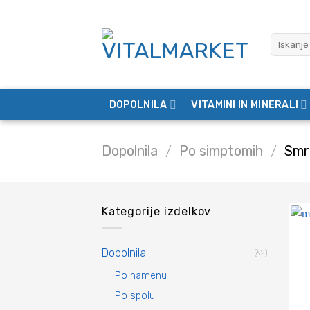
Skoči
na
Išči:
vsebino
DOPOLNILA
VITAMINI IN MINERALI
Dopolnila
/
Po simptomih
/
Smr
Kategorije izdelkov
Dopolnila
(62)
Po namenu
Po spolu