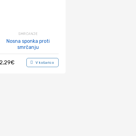
SMRČANJE
Nosna sponka proti
smrčanju
2,29
€
V košarico