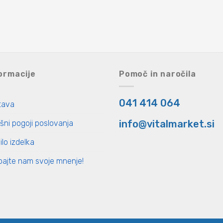
ormacije
Pomoč in naročila
041 414 064
tava
info@vitalmarket.si
šni pogoji poslovanja
ilo izdelka
ajte nam svoje mnenje!