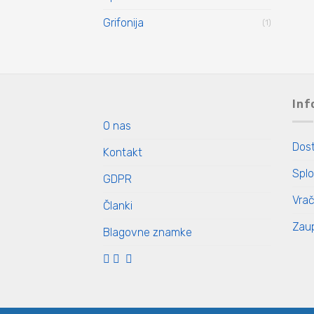
Grifonija
(1)
Inf
O nas
Dos
Kontakt
Splo
GDPR
Vrač
Članki
Zaup
Blagovne znamke