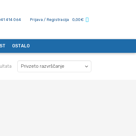
041 414 064
Prijava / Registracija
0,00
€
ST
OSTALO
zultata