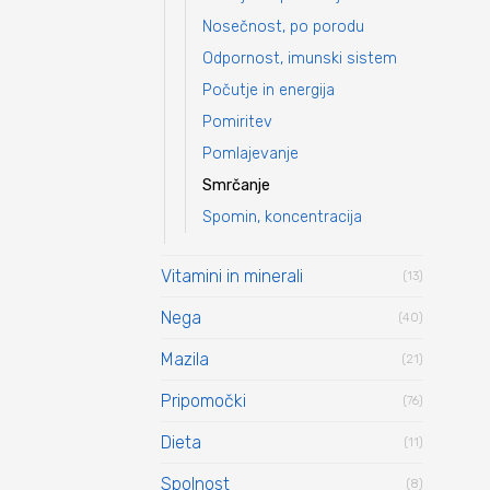
Nosečnost, po porodu
Odpornost, imunski sistem
Počutje in energija
Pomiritev
Pomlajevanje
Smrčanje
Spomin, koncentracija
Vitamini in minerali
(13)
Nega
(40)
Mazila
(21)
Pripomočki
(76)
Dieta
(11)
Spolnost
(8)