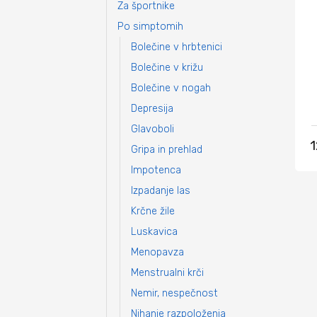
Za športnike
Po simptomih
Bolečine v hrbtenici
Bolečine v križu
Bolečine v nogah
Depresija
Glavoboli
1
Gripa in prehlad
Impotenca
Izpadanje las
Krčne žile
Luskavica
Menopavza
Menstrualni krči
Nemir, nespečnost
Nihanje razpoloženja