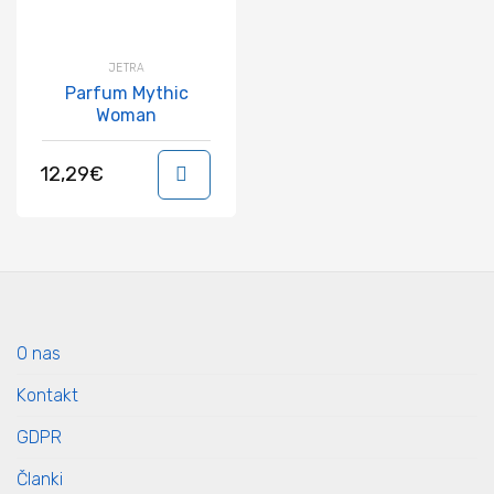
JETRA
Parfum Mythic
Woman
12,29
€
V košarico
O nas
Kontakt
GDPR
Članki