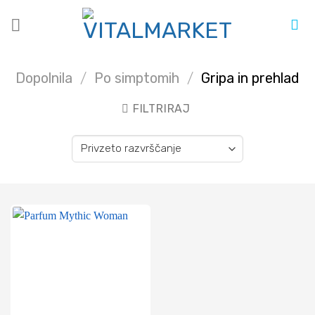
Skoči
na
vsebino
Dopolnila
/
Po simptomih
/
Gripa in prehlad
FILTRIRAJ