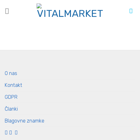
Skoči
na
vsebino
O nas
Kontakt
GDPR
Članki
Blagovne znamke